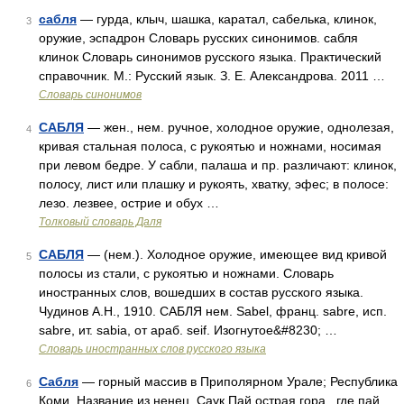
сабля
— гурда, клыч, шашка, каратал, сабелька, клинок,
3
оружие, эспадрон Словарь русских синонимов. сабля
клинок Словарь синонимов русского языка. Практический
справочник. М.: Русский язык. З. Е. Александрова. 2011 …
Словарь синонимов
САБЛЯ
— жен., нем. ручное, холодное оружие, однолезая,
4
кривая стальная полоса, с рукоятью и ножнами, носимая
при левом бедре. У сабли, палаша и пр. различают: клинок,
полосу, лист или плашку и рукоять, хватку, эфес; в полосе:
лезо. лезвее, острие и обух …
Толковый словарь Даля
САБЛЯ
— (нем.). Холодное оружие, имеющее вид кривой
5
полосы из стали, с рукоятью и ножнами. Словарь
иностранных слов, вошедших в состав русского языка.
Чудинов А.Н., 1910. САБЛЯ нем. Sabel, франц. sabre, исп.
sabre, ит. sabia, от араб. seif. Изогнутое&#8230; …
Словарь иностранных слов русского языка
Сабля
— горный массив в Приполярном Урале; Республика
6
Коми. Название из ненец. Саук Пай острая гора , где пай