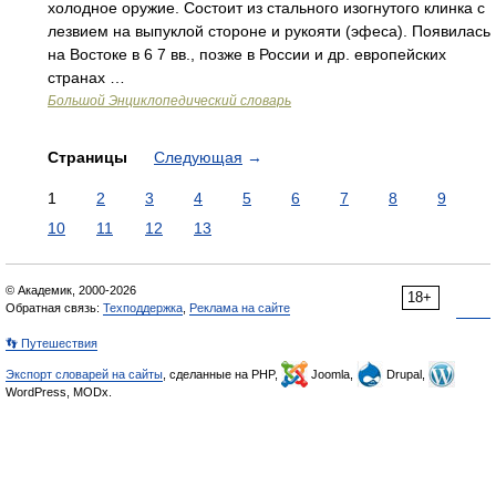
холодное оружие. Состоит из стального изогнутого клинка с
лезвием на выпуклой стороне и рукояти (эфеса). Появилась
на Востоке в 6 7 вв., позже в России и др. европейских
странах …
Большой Энциклопедический словарь
Страницы
Следующая
→
1
2
3
4
5
6
7
8
9
10
11
12
13
© Академик, 2000-2026
18+
Обратная связь:
Техподдержка
,
Реклама на сайте
👣 Путешествия
Экспорт словарей на сайты
, сделанные на PHP,
Joomla,
Drupal,
WordPress, MODx.