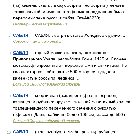
(пэ) камень, скала , а саук острый ; но острый у ненцев
также савлюй, и именно эта форма определения была
переосмыслена русск. в сабля. Эта&#8230; …
Географическая энциклопедия
САБЛЯ
— САБЛЯ, смотри в статье Холодное оружие …
7
Современная энциклопедия
САБЛЯ
— горный массив на западном склоне
8
Приполярного Урала, республика Коми. 1425 м. Сложен
метаморфизированными порфиритами и спилитами. На
склонах горная тайга, выше 500 м горная тундра и
каменистые россыпи; ледники …
Большой Энциклопедический словарь
САБЛЯ
— спортивная (эспадрон) (франц. espadon)
9
колющее и рубящее оружие: стальной эластичный клинок
трапециевидного переменного сечения с рукоятью
(эфесом). Длина сабли не более 105 см, масса до 500 г …
Большой Энциклопедический словарь
САБЛЯ
— (венг. szablya от szabni резать), рубящее
10