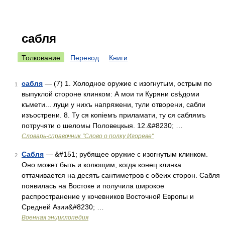
сабля
Толкование
Перевод
Книги
сабля
— (7) 1. Холодное оружие с изогнутым, острым по
1
выпуклой стороне клинком: А мои ти Куряни свѣдоми
къмети... луци у нихъ напряжени, тули отворени, сабли
изъострени. 8. Ту ся копіемъ приламати, ту ся саблямъ
потручяти о шеломы Половецкыя. 12.&#8230; …
Словарь-справочник "Слово о полку Игореве"
Сабля
— &#151; рубящее оружие с изогнутым клинком.
2
Оно может быть и колющим, когда конец клинка
оттачивается на десять сантиметров с обеих сторон. Сабля
появилась на Востоке и получила широкое
распространение у кочевников Восточной Европы и
Средней Азии&#8230; …
Военная энциклопедия